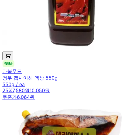
다봄푸드
청우 캡사이신 액상 550g
550g / ea
25
%
7,580원
10,050원
쿠폰가
6,064원