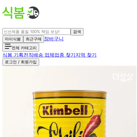
검색
장바구니
마이식봄
최근구매
전체 카테고리
식봄 기획전
직배송 업체
업종 찾기
지역 찾기
로그인 / 회원가입