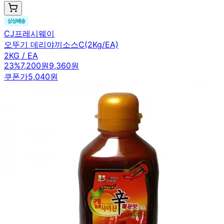
CJ프레시웨이
오뚜기 데리야끼소스C(2Kg/EA)
2KG / EA
23
%
7,200원
9,360원
쿠폰가
5,040원