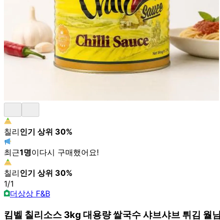
칠리
인기 상위
30
%
최근
1
명
이
다시 구매했어요!
칠리
인기 상위
30
%
1
/
1
더상상 F&B
킴벨 칠리소스 3kg 대용량 쌀국수 샤브샤브 튀김 월