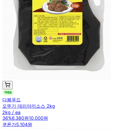
다봄푸드
오뚜기 데리야끼소스 2kg
2kg / ea
36
%
6,380원
10,000원
쿠폰가
5,104원