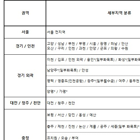
판매자명
푸드레인
문의번호
1544-0102
반품/교환
배송비
반품 배송비: 20,000원
교환 배송비: 20,000원
주의사항
전자상거래 등에서의 소비자보호법에 관한 법률에 의거하여
미성년자가 체결한 계약은 법정대리인이 동의하지 않은 경우
본인 또는 법정대리인이 취소할 수 있습니다. 식봄에 등록된
판매상품과 상품의 내용은 판매자가 등록한 것으로 (주)마켓
보로는 그 등록내용에 대하여 일체의 책임을 지지 않습니다.
상세 정보
구매 정보
상품 문의
상품 문의
문의글 작성