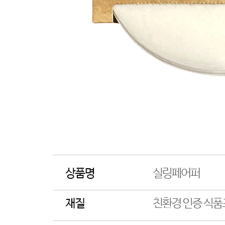
... 🛒 🛒 🛒