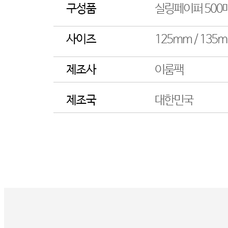
🥇
기타 일반용품 BEST
더보기
판매자 정보
판매자 상호
푸드레인
사업장 소재지
경기 화성시 동탄물류로 48 (신동) 2층(신동)
연락처
1544-0102
사업자
등록번호
142-81-04293
통신판매
신고번호
2020-화성동탄-2017
상품 고시 정보
포장단위별 용량(중량)
상품상세 참조
포장단위별 수량