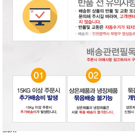
... 🛒 🛒 🛒
🥇
불고기.스테이크.바비큐 BEST
더보기
판매자 정보
판매자 상호
(주)달인식자재
사업장 소재지
인천 부평구 영성동로 36-27 (삼산동) 달인식자재마트
연락처