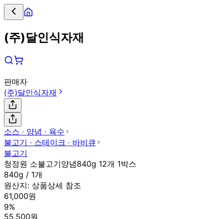
(주)달인식자재
판매자
(주)달인식자재
소스 ∙ 양념 ∙ 육수
불고기 ∙ 스테이크 ∙ 바비큐
불고기
청정원 소불고기양념840g 12개 1박스
840g / 1개
원산지:
상품상세 참조
61,000원
9%
55,500원