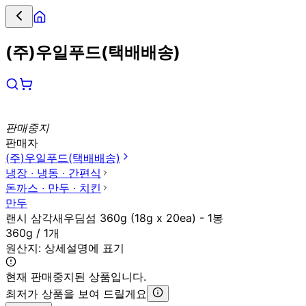
(주)우일푸드(택배배송)
판매중지
판매자
(주)우일푸드(택배배송)
냉장 ∙ 냉동 ∙ 간편식
돈까스 ∙ 만두 ∙ 치킨
만두
랜시 삼각새우딤섬 360g (18g x 20ea) - 1봉
360g / 1개
원산지:
상세설명에 표기
현재 판매중지된 상품입니다.
최저가 상품을 보여 드릴게요