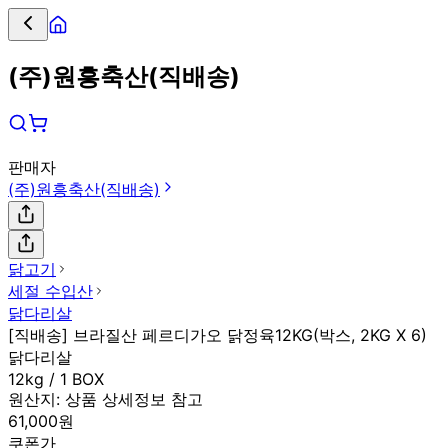
(주)원흥축산(직배송)
판매자
(주)원흥축산(직배송)
닭고기
세절 수입산
닭다리살
[직배송] 브라질산 페르디가오 닭정육12KG(박스, 2KG X 6)
닭다리살
12kg / 1 BOX
원산지:
상품 상세정보 참고
61,000원
쿠폰가