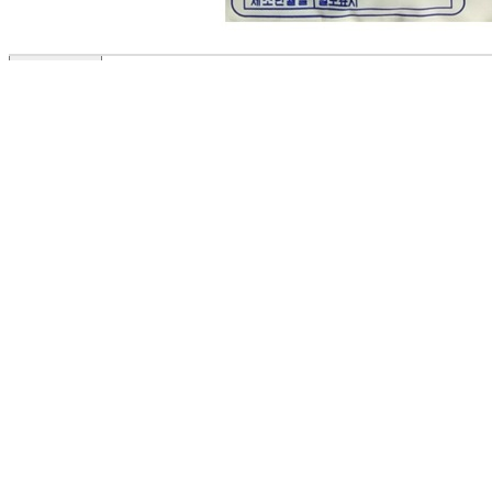
🥇
세탁세제.청소세제 BEST
더보기
판매자 정보
판매자 상호
(주)달인식자재
사업장 소재지
인천 부평구 영성동로 36-27 (삼산동) 달인식자재마트
연락처
032-715-7090
사업자
등록번호
122-86-30225
통신판매
신고번호
제2018-인천부평-0185호
상품 고시 정보
포장단위별 용량(중량)
상품상세 참조
포장단위별 수량