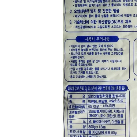
... 🛒 🛒 🛒