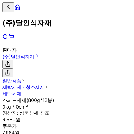
(주)달인식자재
판매자
(주)달인식자재
일반용품
세탁세제 ∙ 청소세제
세탁세제
스피드세제(800g*12봉)
0kg / 0cm³
원산지:
상품상세 참조
9,980원
쿠폰가
7,984원