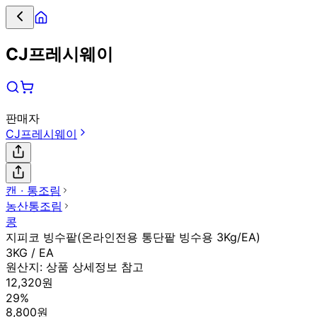
CJ프레시웨이
판매자
CJ프레시웨이
캔 ∙ 통조림
농산통조림
콩
지피코 빙수팥(온라인전용 통단팥 빙수용 3Kg/EA)
3KG / EA
원산지:
상품 상세정보 참고
12,320원
29%
8,800원