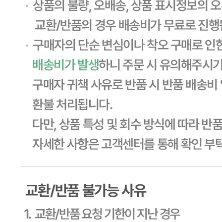
연락처
1588-6967
사업자
등록번호
603-81-11270
통신판매
신고번호
제2011-용인기흥-00129호
상품 고시 정보
품명
상세페이지참고
모델명
상세페이지참고
재질
상세페이지참고
구성품
상세페이지참고
크기
상세페이지참고