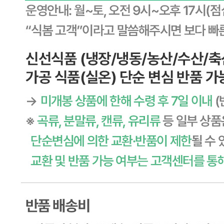
... 🛒 🛒 🛒
🥇
지퍼백.랩.호일.비닐장갑 BEST
더보기
판매자 정보
판매자 상호
CJ프레시웨이
사업장 소재지
경기 용인시 기흥구 기곡로 32 (하갈동, 제일제당수원물류센
타) 씨제이프레시웨이