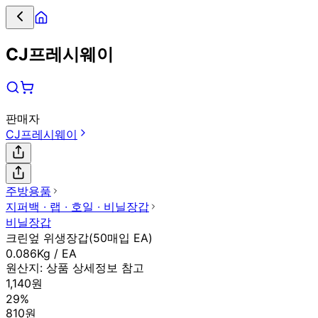
CJ프레시웨이
판매자
CJ프레시웨이
주방용품
지퍼백 ∙ 랩 ∙ 호일 ∙ 비닐장갑
비닐장갑
크린엎 위생장갑(50매입 EA)
0.086Kg / EA
원산지:
상품 상세정보 참고
1,140원
29%
810원