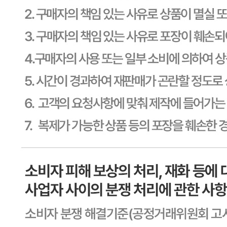
동일 모델의 출시연월
상세페이지참고
제조자
상세페이지참고
제조국
상세페이지참고
관세 신고
해당사항 없음
품질보증기준
상세페이지참고
AS 책임자와 전화번호
상세페이지참고
반품/교환 정보
판매자명
CJ프레시웨이
문의번호
1588-6967
반품/교환
배송비