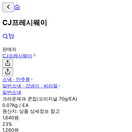
CJ프레시웨이
판매자
CJ프레시웨이
스낵 ∙ 안주류
일반스낵 ∙ 강냉이 ∙ 씨리얼
일반스낵
크라운제과 콘칩(오리지널 70g/EA)
0.07Kg / EA
원산지:
상품 상세정보 참고
1,640원
23%
1,260원