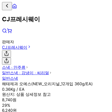
CJ프레시웨이
판매자
CJ프레시웨이
스낵 ∙ 안주류
일반스낵 ∙ 강냉이 ∙ 씨리얼
일반스낵
해태제과 오예스(NEW_오리지널_12개입 360g/EA)
0.36Kg / EA
원산지:
상품 상세정보 참고
8,740원
29%
6,240원