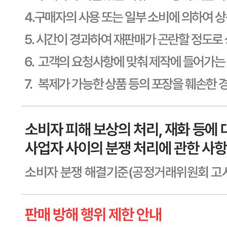
제2011-용인기흥-00129호
상품 고시 정보
식품의 유형
상세페이지참고
생산자
상세페이지참고
소재지
상세페이지참고
제조연월일
상세페이지참고
소비기한
본 제품은 제품입고일별 소비기한 또는 품질유지기한이 상이
하므로, 필요시 고객센터로 문의하여 주십시오. 제조일로부
터 365일 까지
포장단위별 용량(중량)
상세페이지참고
포장단위별 수량
상세페이지참고
원재료명 및 함량