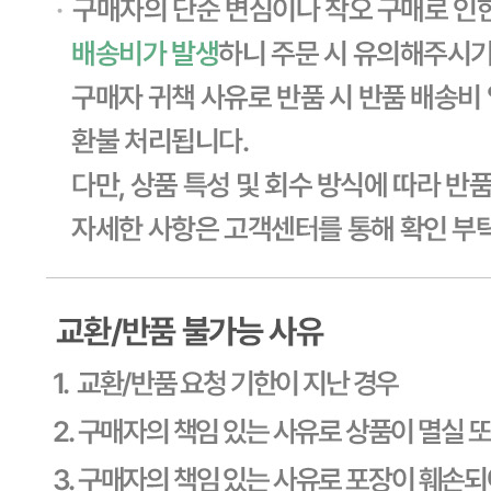
... 🛒 🛒 🛒
🥇
일반스낵.강냉이.씨리얼 BEST
더보기
판매자 정보
판매자 상호
CJ프레시웨이
사업장 소재지
경기 용인시 기흥구 기곡로 32 (하갈동, 제일제당수원물류센
타) 씨제이프레시웨이
연락처
1588-6967
사업자
등록번호
603-81-11270
통신판매
신고번호