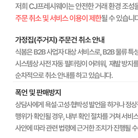
상세페이지참고
영양성분
상세페이지참고
유전자변형식품에 해당하는 경우의 표시
해당사항 없음
수입식품 여부
해당사항 없음
소비자 상담 관련 전화번호
1588-6967
반품/교환 정보
판매자명
CJ프레시웨이
문의번호
1588-6967
반품/교환
배송비
반품 배송비: 30,000원
교환 배송비: 30,000원
주의사항