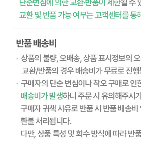
... 🛒 🛒 🛒
🥇
일반스낵.강냉이.씨리얼 BEST
더보기
판매자 정보
판매자 상호
CJ프레시웨이