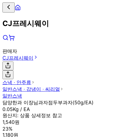
CJ프레시웨이
판매자
CJ프레시웨이
스낵 ∙ 안주류
일반스낵 ∙ 강냉이 ∙ 씨리얼
일반스낵
담양한과 이장님과자점두부과자(50g/EA)
0.05Kg / EA
원산지:
상품 상세정보 참고
1,540원
23%
1,180원