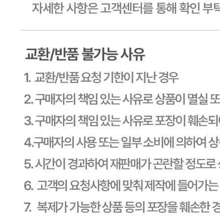
사업장 소재지
경기 용인시 기흥구 기곡로 32 (하갈동, 제일제당수원물류센
타) 씨제이프레시웨이
연락처
1588-6967
사업자
등록번호
603-81-11270
통신판매
신고번호
제2011-용인기흥-00129호
상품 고시 정보
식품의 유형
상세페이지참고
생산자
상세페이지참고
소재지
상세페이지참고
제조연월일
상세페이지참고