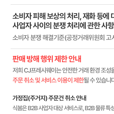
소비기한
본 제품은 제품입고일별 소비기한 또는 품질유지기한이 상이
하므로, 필요시 고객센터로 문의하여 주십시오. 제조일로부
터 180일 까지
포장단위별 용량(중량)
상세페이지참고
포장단위별 수량
상세페이지참고
원재료명 및 함량
상세페이지참고
영양성분
상세페이지참고
유전자변형식품에 해당하는 경우의 표시
해당사항 없음
수입식품 여부
해당사항 없음
소비자 상담 관련 전화번호
1588-6967
반품/교환 정보