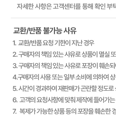
식품의 유형
상세페이지참고
생산자
상세페이지참고
소재지
상세페이지참고
제조연월일
상세페이지참고
소비기한
본 제품은 제품입고일별 소비기한 또는 품질유지기한이 상이
하므로, 필요시 고객센터로 문의하여 주십시오. 제조일로부
터 540일 까지
포장단위별 용량(중량)
상세페이지참고
포장단위별 수량
상세페이지참고
원재료명 및 함량
상세페이지참고
영양성분
상세페이지참고