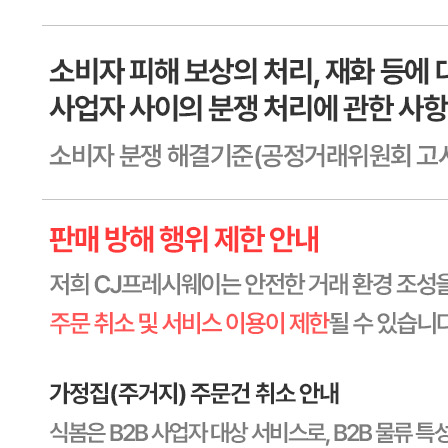
유전자변형식품에 해당하는 경우의 표시
해당사항 없음
수입식품 여부
수입식품안전관리특별법에 따른 수입신고를 필함
소비자 상담 관련 전화번호
1588-6967
반품/교환 정보
판매자명
CJ프레시웨이
문의번호
1588-6967
반품/교환
배송비
반품 배송비: 30,000원
교환 배송비: 30,000원
주의사항
전자상거래 등에서의 소비자보호법에 관한 법률에 의거하여
미성년자가 체결한 계약은 법정대리인이 동의하지 않은 경우