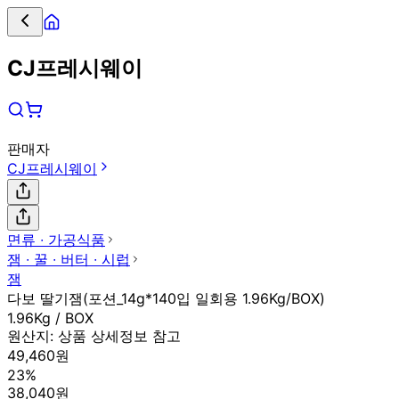
CJ프레시웨이
판매자
CJ프레시웨이
면류 ∙ 가공식품
잼 ∙ 꿀 ∙ 버터 ∙ 시럽
잼
다보 딸기잼(포션_14g*140입 일회용 1.96Kg/BOX)
1.96Kg / BOX
원산지:
상품 상세정보 참고
49,460원
23%
38,040원