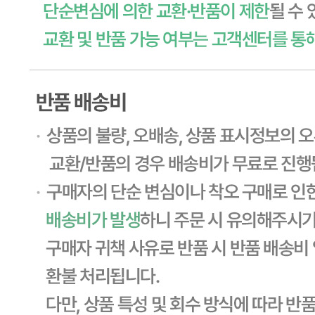
... 🛒 🛒 🛒
🥇
잼.꿀.버터.시럽 BEST
더보기
판매자 정보
판매자 상호
CJ프레시웨이
사업장 소재지
경기 용인시 기흥구 기곡로 32 (하갈동, 제일제당수원물류센
타) 씨제이프레시웨이
연락처
1588-6967
사업자
등록번호
603-81-11270
통신판매
신고번호
제2011-용인기흥-00129호
상품 고시 정보