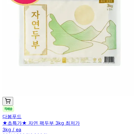
다봄푸드
★초특가★ 자연 팩두부 3kg 최저가
3kg / ea