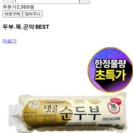
쿠폰가
2,989
원
바로구매
장바구니
두부.묵.곤약 BEST
더보기