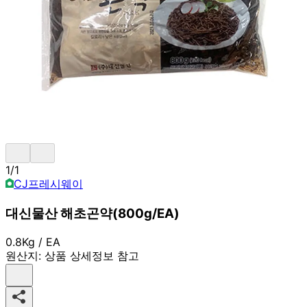
1
/
1
CJ프레시웨이
대신물산 해초곤약(800g/EA)
0.8Kg / EA
원산지:
상품 상세정보 참고