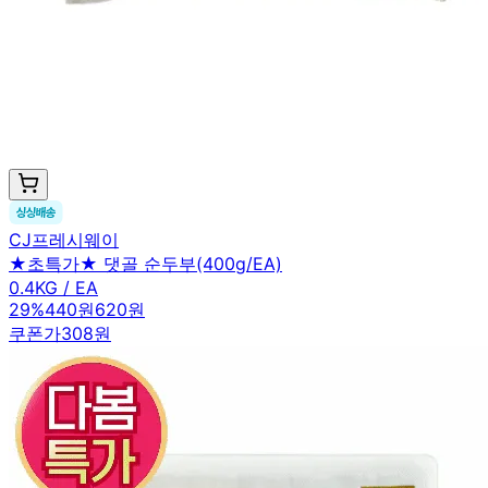
CJ프레시웨이
★초특가★ 댓골 순두부(400g/EA)
0.4KG / EA
29
%
440원
620원
쿠폰가
308원