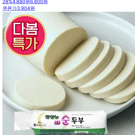
28
%
4,880원
6,800원
쿠폰가
3,904원