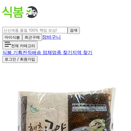
검색
장바구니
마이식봄
최근구매
전체 카테고리
식봄 기획전
직배송 업체
업종 찾기
지역 찾기
로그인 / 회원가입