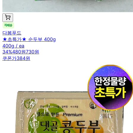
다봄푸드
★초특가★ 순두부 400g
400g / ea
34
%
480원
730원
쿠폰가
384원