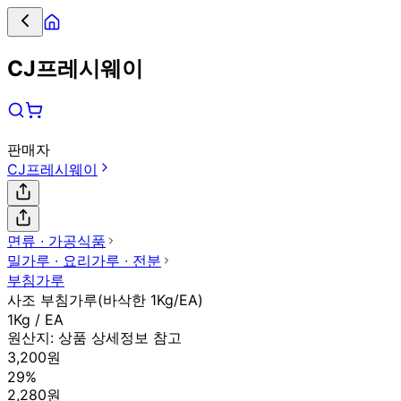
CJ프레시웨이
판매자
CJ프레시웨이
면류 ∙ 가공식품
밀가루 ∙ 요리가루 ∙ 전분
부침가루
사조 부침가루(바삭한 1Kg/EA)
1Kg / EA
원산지:
상품 상세정보 참고
3,200원
29%
2,280원