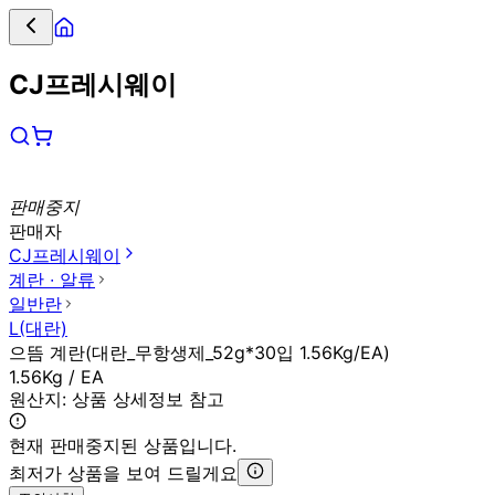
CJ프레시웨이
판매중지
판매자
CJ프레시웨이
계란 ∙ 알류
일반란
L(대란)
으뜸 계란(대란_무항생제_52g*30입 1.56Kg/EA)
1.56Kg / EA
원산지:
상품 상세정보 참고
현재 판매중지된 상품입니다.
최저가 상품을 보여 드릴게요