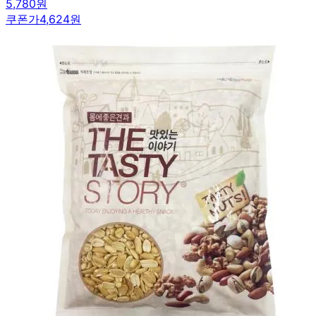
5,780원
쿠폰가
4,624원