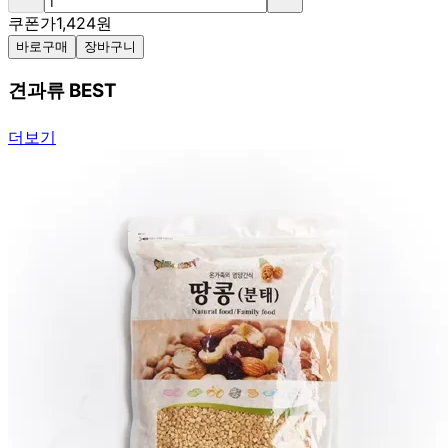
쿠폰가
1,424
원
바로구매
장바구니
견과류 BEST
더보기