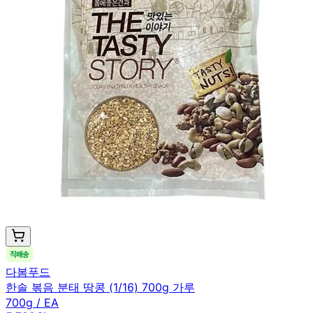
다봄푸드
한솔 볶음 분태 땅콩 (1/16) 700g 가루
700g / EA