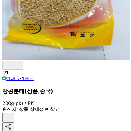
1
/
1
현대그린푸드
땅콩분태(상품,중국)
200g(pk) / PK
원산지:
상품 상세정보 참고