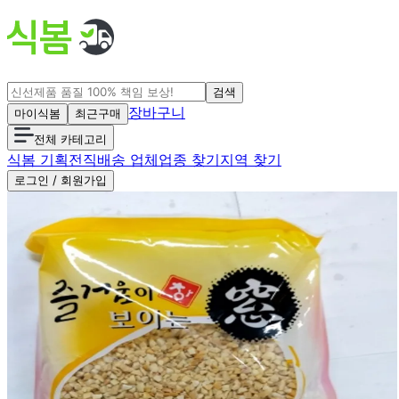
검색
장바구니
마이식봄
최근구매
전체 카테고리
식봄 기획전
직배송 업체
업종 찾기
지역 찾기
로그인 / 회원가입