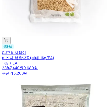
CJ프레시웨이
비엔지 볶음땅콩(분태 1Kg/EA)
1KG / EA
23
%
7,440원
9,680원
쿠폰가
5,208원