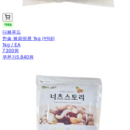
다봄푸드
한솔 볶음땅콩 1kg (반태)
1kg / EA
7,300원
쿠폰가
5,840원