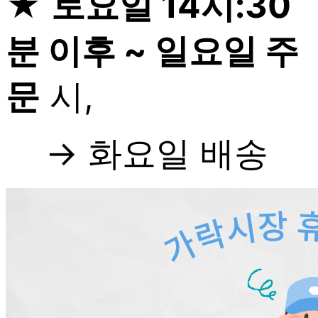
★
토요일 14시:30
분 이후 ~ 일요일 주
문
시,
→ 화요일 배송