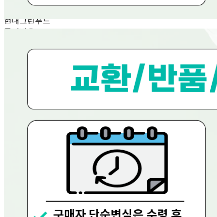
판매자명
현대그린푸드
문의번호
080-858-0533
반품/교환
배송비
반품 배송비: 0원
교환 배송비: 0원
주의사항
전자상거래 등에서의 소비자보호법에 관한 법률에 의거하여
미성년자가 체결한 계약은 법정대리인이 동의하지 않은 경우
본인 또는 법정대리인이 취소할 수 있습니다. 식봄에 등록된
판매상품과 상품의 내용은 판매자가 등록한 것으로 (주)마켓
보로는 그 등록내용에 대하여 일체의 책임을 지지 않습니다.
상세 정보
구매 정보
상품 문의
상품 문의
문의글 작성
내 문의만 보기