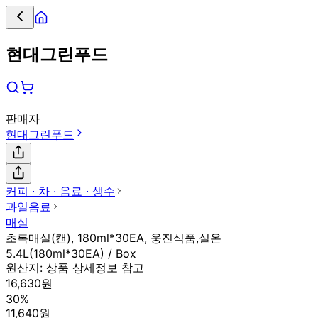
현대그린푸드
판매자
현대그린푸드
커피 ∙ 차 ∙ 음료 ∙ 생수
과일음료
매실
초록매실(캔), 180ml*30EA, 웅진식품,실온
5.4L(180ml*30EA) / Box
원산지:
상품 상세정보 참고
16,630원
30%
11,640원