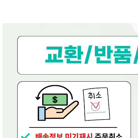
... 🛒 🛒 🛒