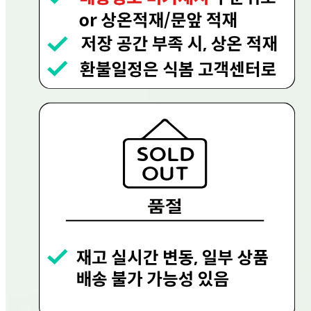
🥇
과일음료 BEST
더보기
판매자 정보
판매자 상호
현대그린푸드
사업장 소재지
경기 용인시 수지구 문인로 30 (동천동, 현대그린푸드) 현대
그린푸드
연락처
080-858-0533
사업자
등록번호
656-81-02756
통신판매
신고번호
제 2023-용인수지-0719호
상품 고시 정보
반품/교환 정보