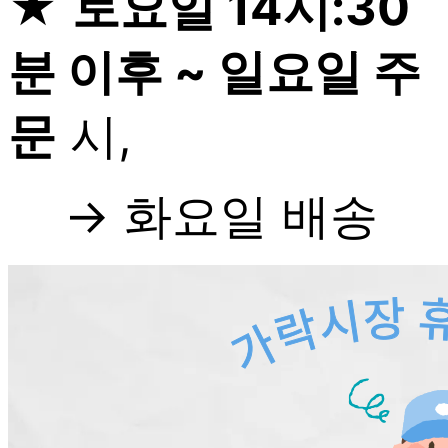
★
토요일 14시:30
분 이후 ~ 일요일 주
문
시,
→ 화요일 배송