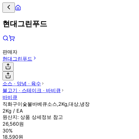
현대그린푸드
판매자
현대그린푸드
소스 ∙ 양념 ∙ 육수
불고기 ∙ 스테이크 ∙ 바비큐
바비큐
직화구이숯불바베큐소스,2Kg,대상,냉장
2Kg / EA
원산지:
상품 상세정보 참고
26,560원
30%
18,590원