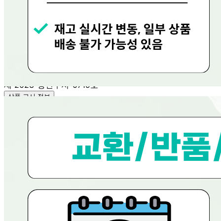
그린푸드
연락처
080-858-0533
사업자
등록번호
656-81-02756
통신판매
신고번호
제 2023-용인수지-0719호
상품 고시 정보
반품/교환 정보
판매자명
현대그린푸드
문의번호
080-858-0533
반품/교환
배송비
반품 배송비: 0원