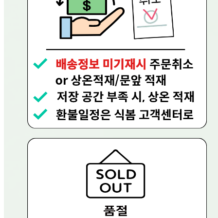
... 🛒 🛒 🛒
🥇
불고기.스테이크.바비큐 BEST
더보기
판매자 정보
판매자 상호
현대그린푸드
사업장 소재지
경기 용인시 수지구 문인로 30 (동천동, 현대그린푸드) 현대