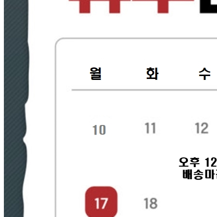
신고번호
제2020-경기광주-2159호
상품 고시 정보
반품/교환 정보
판매자명
훈푸드
문의번호
1566-5362
반품/교환
배송비
반품 배송비: 3000원
교환 배송비: 6000원
주의사항
전자상거래 등에서의 소비자보호법에 관한 법률에 의거하여
미성년자가 체결한 계약은 법정대리인이 동의하지 않은 경우
본인 또는 법정대리인이 취소할 수 있습니다. 식봄에 등록된