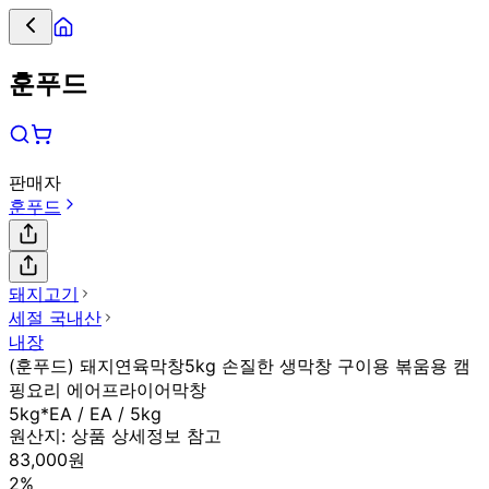
훈푸드
판매자
훈푸드
돼지고기
세절 국내산
내장
(훈푸드) 돼지연육막창5kg 손질한 생막창 구이용 볶움용 캠
핑요리 에어프라이어막창
5kg*EA / EA / 5kg
원산지:
상품 상세정보 참고
83,000원
2%