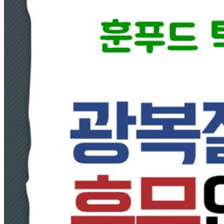
... 🛒 🛒 🛒
🥇
세절 국내산 BEST
더보기
판매자 정보
판매자 상호
훈푸드
사업장 소재지
경기 광주시 매자리길27번길 121-8 (매산동) 주식회사 훈푸
드
연락처
1566-5362
사업자
등록번호
127-88-03692
통신판매