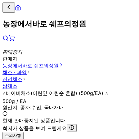
농장에서바로 쉐프의정원
판매중지
판매자
농장에서바로 쉐프의정원
채소 ∙ 과일
신선채소
쌈채소
⭐️베이비채소(어린잎 어린순 혼합) (500g/EA️) ⭐️
500g / EA
원산지:
종자:수입, 국내재배
현재 판매중지된 상품입니다.
최저가 상품을 보여 드릴게요
주의사항