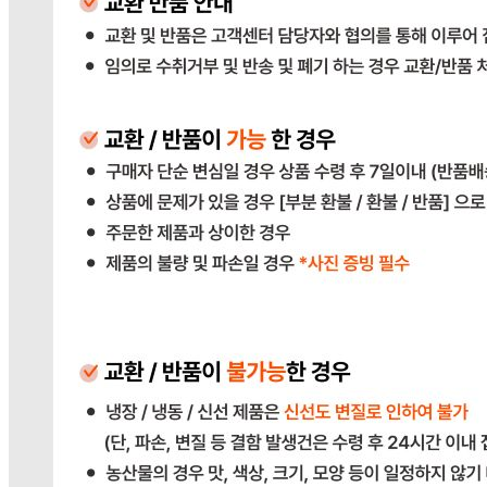
사업자
등록번호
383-81-02561
통신판매
신고번호
2023-경기광주-1790
상품 고시 정보
식품의 유형
상품상세참조
생산자
상품상세참조
소재지
상품상세참조
제조연월일
상품상세참조
소비기한
상품상세참조
포장단위별 용량(중량)
상품상세참조
포장단위별 수량