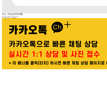
20,000원
교환 배송비: 단순 변심/주문 실수로 인한 교환 시, 교환 배송
비 10,000원
주의사항
전자상거래 등에서의 소비자보호법에 관한 법률에 의거하여
미성년자가 체결한 계약은 법정대리인이 동의하지 않은 경우
본인 또는 법정대리인이 취소할 수 있습니다. 식봄에 등록된
판매상품과 상품의 내용은 판매자가 등록한 것으로 (주)마켓
보로는 그 등록내용에 대하여 일체의 책임을 지지 않습니다.
상세 정보
구매 정보
상품 문의
배송, 취소, 교환, 반품
등의 궁금한 내용을 문의하세요.
식봄 고객센터
031-698-3453
또는
상품
과 관련된 궁금한 내용을 문의하세요.
다봄푸드
031-764-8797