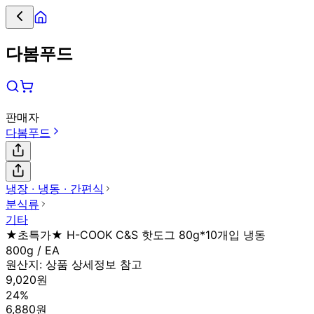
다봄푸드
판매자
다봄푸드
냉장 ∙ 냉동 ∙ 간편식
분식류
기타
★초특가★ H-COOK C&S 핫도그 80g*10개입 냉동
800g / EA
원산지:
상품 상세정보 참고
9,020원
24%
6,880원