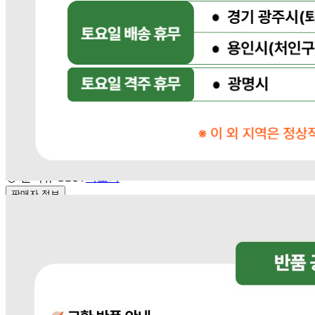
... 🛒 🛒 🛒
🥇
분식류 BEST
더보기
판매자 정보
판매자 상호
다봄푸드
사업장 소재지
경기 광주시 장지9길 34-16 (장지동) .
연락처
031-764-8797