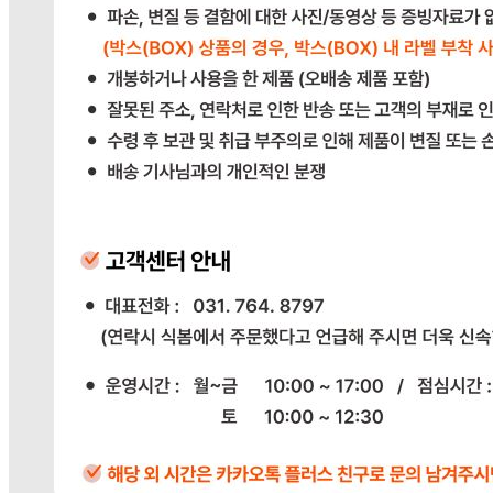
상품상세참조
원재료명 및 함량
상품상세참조
영양성분
상품상세참조
유전자변형식품에 해당하는 경우의 표시
해당사항 없음
수입식품 여부
해당사항 없음
소비자 상담 관련 전화번호
상품상세참조
반품/교환 정보
판매자명
다봄푸드
문의번호
031-764-8797
반품/교환
배송비
반품 배송비: 단순 변심으로 인한 반품 시, 왕복 배송비