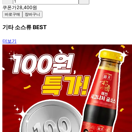
쿠폰가
28,400
원
바로구매
장바구니
기타 소스류 BEST
더보기