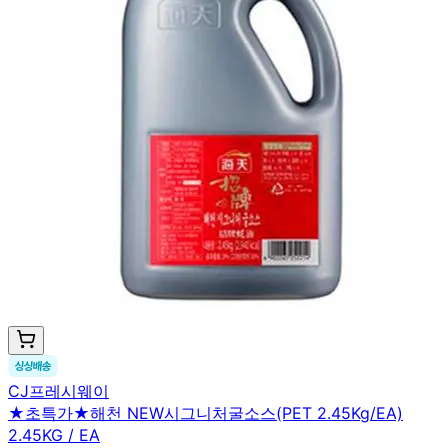
CJ프레시웨이
★초특가★해천 NEW시그니처굴소스(PET 2.45Kg/EA)
2.45KG / EA