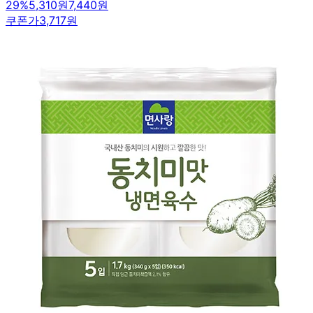
29
%
5,310원
7,440원
쿠폰가
3,717원