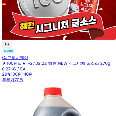
CJ프레시웨이
★100원딜★ ~27.02.22 해천 NEW 시그니처 굴소스 270g
0.27KG / EA
29
%
100원
140원
쿠폰가
70원