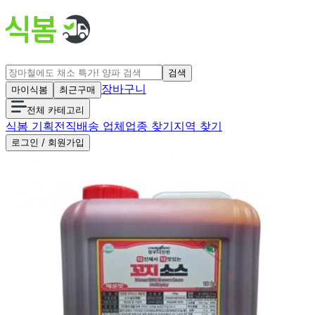
검색
장바구니
마이식봄
최근구매
전체 카테고리
식봄 기획전
직배송 업체
업종 찾기
지역 찾기
로그인 / 회원가입