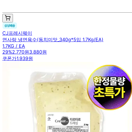
CJ프레시웨이
면사랑 냉면육수(동치미맛_340g*5입 1.7Kg/EA)
1.7KG / EA
29
%
2,770원
3,880원
쿠폰가
1,939원