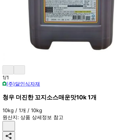
1
/
1
(주)달인식자재
청우 더진한 꼬지소스매운맛10k 1개
10kg / 1개 / 10kg
원산지:
상품 상세정보 참고