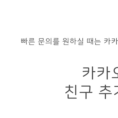
... 🛒 🛒 🛒
🥇
일회용 용기.컵 BEST
더보기
판매자 정보
판매자 상호
에이치제이팩토리
사업장 소재지
경기 고양시 일산동구 공릉천로 300-17 (지영동) 3동 일부
(지영동)
연락처
010-9450-7028