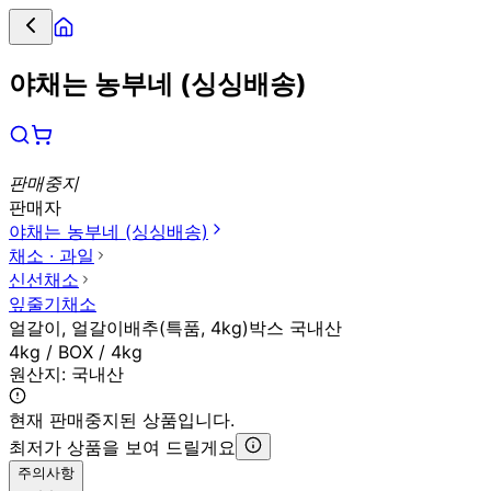
야채는 농부네 (싱싱배송)
판매중지
판매자
야채는 농부네 (싱싱배송)
채소 ∙ 과일
신선채소
잎줄기채소
얼갈이, 얼갈이배추(특품, 4kg)박스 국내산
4kg / BOX / 4kg
원산지:
국내산
현재 판매중지된 상품입니다.
최저가 상품을 보여 드릴게요
주의사항