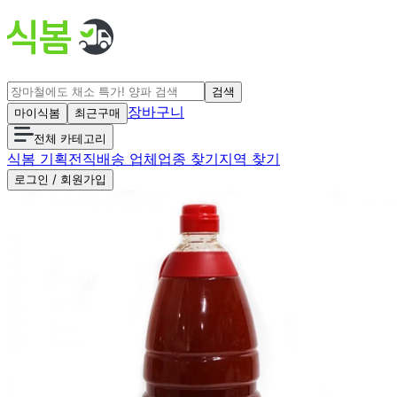
검색
장바구니
마이식봄
최근구매
전체 카테고리
식봄 기획전
직배송 업체
업종 찾기
지역 찾기
로그인 / 회원가입