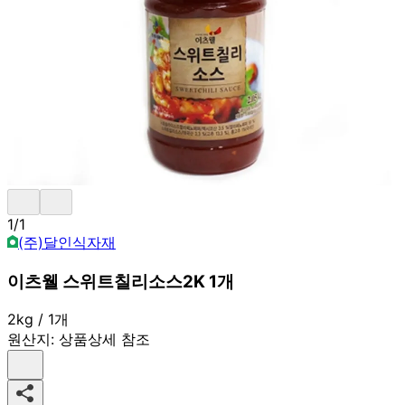
1
/
1
(주)달인식자재
이츠웰 스위트칠리소스2K 1개
2kg / 1개
원산지:
상품상세 참조