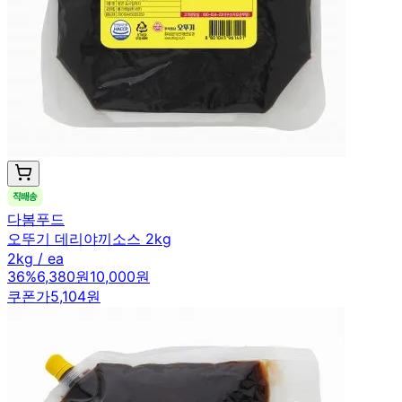
다봄푸드
오뚜기 데리야끼소스 2kg
2kg / ea
36
%
6,380원
10,000원
쿠폰가
5,104원