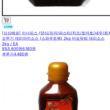
[싱싱배송] 이너피스 (양식/피자/파스타/치즈/토마토/새우/
오뚜기 데리야끼소스 (스파우트팩) 2kg 마요덮밥 데리소스
2kg / EA
9
%
5,600원
6,160원
쿠폰가
4,480원