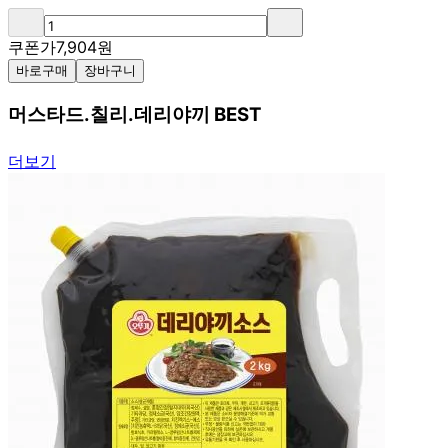
쿠폰가
7,904
원
바로구매
장바구니
머스타드.칠리.데리야끼 BEST
더보기