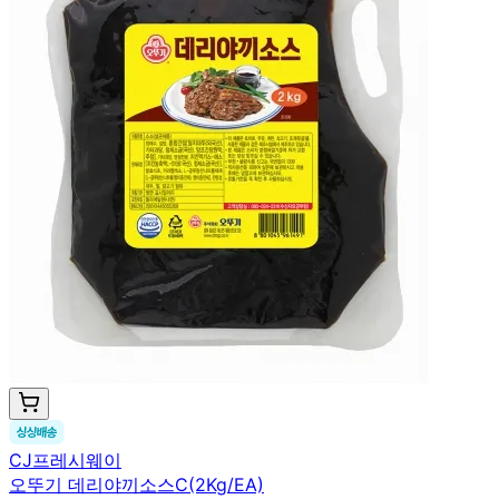
CJ프레시웨이
오뚜기 데리야끼소스C(2Kg/EA)