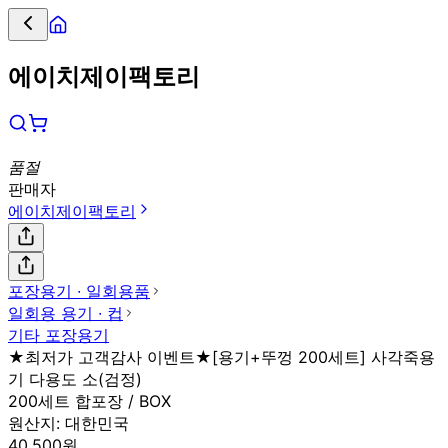
에이치제이팩토리
품절
판매자
에이치제이팩토리
포장용기 ∙ 일회용품
일회용 용기 ∙ 컵
기타 포장용기
★최저가 고객감사 이벤트★[용기+뚜껑 200세트] 사각죽용
기 다용도 소(검정)
200세트 합포장 / BOX
원산지:
대한민국
40,500원