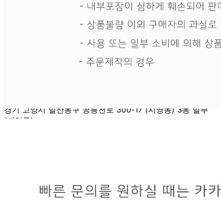
... 🛒 🛒 🛒
🥇
일회용 용기.컵 BEST
더보기
판매자 정보
판매자 상호
에이치제이팩토리
사업장 소재지
경기 고양시 일산동구 공릉천로 300-17 (지영동) 3동 일부
(지영동)
연락처
010-9450-7028
사업자
등록번호
601-32-08994
통신판매
신고번호
제2019-고양일산동-1648호
상품 고시 정보