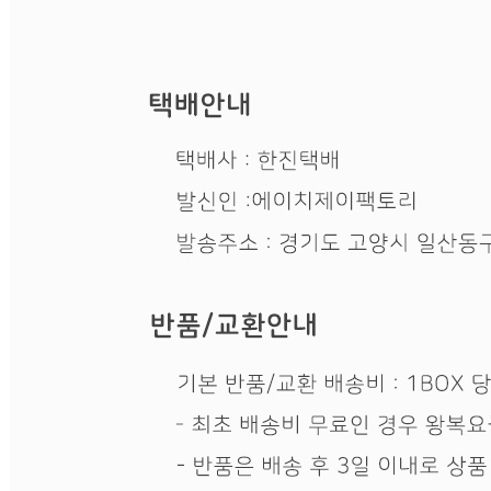
... 🛒 🛒 🛒
🥇
일회용 용기.컵 BEST
더보기
판매자 정보
판매자 상호
에이치제이팩토리
사업장 소재지
경기 고양시 일산동구 공릉천로 300-17 (지영동) 3동 일부
(지영동)
연락처
010-9450-7028