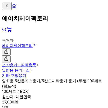
에이치제이팩토리
판매자
에이치제이팩토리
포장용기 ∙ 일회용품
일회용 용기 ∙ 컵
기타 포장용기
일회용 5칸돈가스용기/5칸도시락용기 용기+뚜껑 100세트
(합포장)
100세트 / BOX
원산지:
대한민국
27,000원
11%