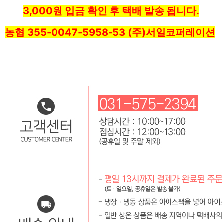
3,000원 입금 확인 후 택배 발송 됩니다.
농협 355-0047-5958-53 (주)서일코퍼레이션
... 🛒 🛒 🛒
🥇
견과류 BEST
더보기