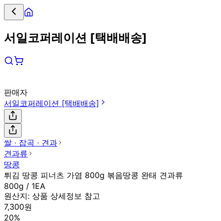
서일코퍼레이션 [택배배송]
판매자
서일코퍼레이션 [택배배송]
쌀 ∙ 잡곡 ∙ 견과
견과류
땅콩
튀김 땅콩 피너츠 가염 800g 볶음땅콩 완태 견과류
800g / 1EA
원산지:
상품 상세정보 참고
7,300원
20%