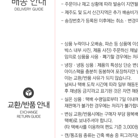
판매자 정보
판매자 상호
서일코퍼레이션 [택배배송]
사업장 소재지
경기 구리시 담터길32번길 10 (갈매동) 서일코퍼레이션
연락처
031-575-2393
사업자
등록번호
132-86-01902
통신판매
신고번호
제 2016-경기구리-0087호
상품 고시 정보
반품/교환 정보
판매자명