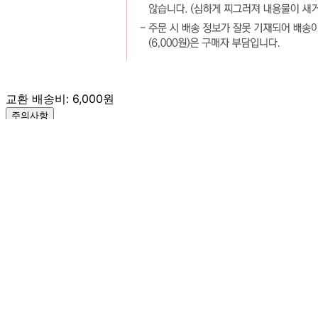
서일코퍼레이션 [택배배송]
문의번호
031-575-2394
반품/교환
배송비
반품 배송비: 6,000원
교환 배송비: 6,000원
주의사항
전자상거래 등에서의 소비자보호법에 관한 법률에 의거하여
미성년자가 체결한 계약은 법정대리인이 동의하지 않은 경우
본인 또는 법정대리인이 취소할 수 있습니다. 식봄에 등록된
판매상품과 상품의 내용은 판매자가 등록한 것으로 (주)마켓
보로는 그 등록내용에 대하여 일체의 책임을 지지 않습니다.
상세 정보
구매 정보
상품 문의
상품 문의
문의글 작성
내 문의만 보기