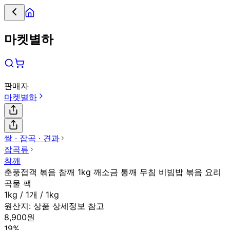
마켓별하
판매자
마켓별하
쌀 ∙ 잡곡 ∙ 견과
잡곡류
참깨
춘풍접객 볶음 참깨 1kg 깨소금 통깨 무침 비빔밥 볶음 요리
곡물 팩
1kg / 1개 / 1kg
원산지:
상품 상세정보 참고
8,900원
19%