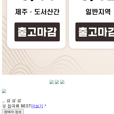
... 🛒 🛒 🛒
🥇
잡곡류 BEST
더보기
판매자 정보