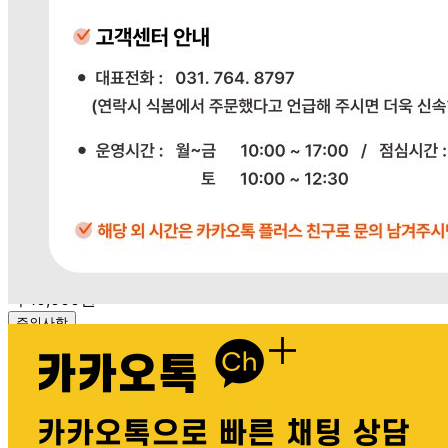
소비자 상담 관련 전화번호
상품상세 참조
반품/교환 정보
판매자명
다봄푸드
문의번호
031-764-8797
반품/교환
배송비
반품 배송비: 단순 변심으로 인한 반품 시, 왕복 배송비
20,000원
교환 배송비: 단순 변심/주문 실수로 인한 교환 시, 교환 배송
비 10,000원
주의사항
전자상거래 등에서의 소비자보호법에 관한 법률에 의거하여
미성년자가 체결한 계약은 법정대리인이 동의하지 않은 경우
본인 또는 법정대리인이 취소할 수 있습니다. 식봄에 등록된
판매상품과 상품의 내용은 판매자가 등록한 것으로 (주)마켓