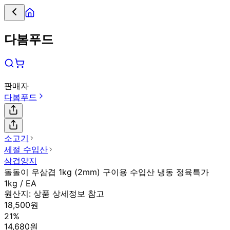
다봄푸드
판매자
다봄푸드
소고기
세절 수입산
삼겹양지
돌돌이 우삼겹 1kg (2mm) 구이용 수입산 냉동 정육특가
1kg / EA
원산지:
상품 상세정보 참고
18,500원
21%
14,680원