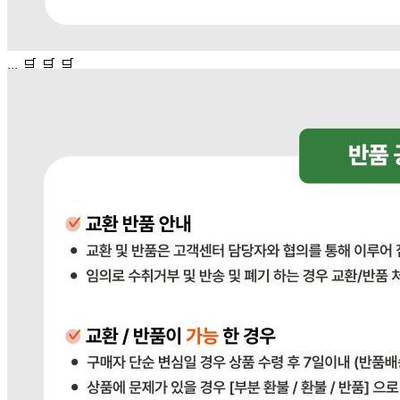
... 🛒 🛒 🛒
🥇
세절 수입산 BEST
더보기
판매자 정보
판매자 상호
다봄푸드
사업장 소재지
경기 광주시 장지9길 34-16 (장지동) .
연락처
031-764-8797
사업자
등록번호
383-81-02561
통신판매
신고번호
2023-경기광주-1790
상품 고시 정보