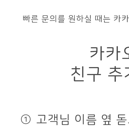
... 🛒 🛒 🛒