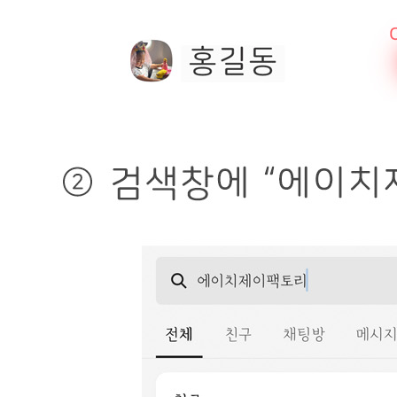
🥇
숟가락.젓가락.꼬지.빨대 BEST
더보기
판매자 정보
판매자 상호
에이치제이팩토리
사업장 소재지
경기 고양시 일산동구 공릉천로 300-17 (지영동) 3동 일부
(지영동)
연락처
010-9450-7028
사업자
등록번호
601-32-08994
통신판매
신고번호
제2019-고양일산동-1648호
상품 고시 정보
품명
상품상세 참조