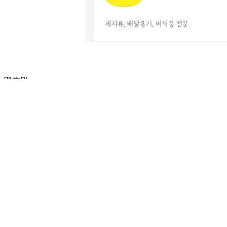
판매자명
에이치제이팩토리
문의번호
070-7732-3366
반품/교환
배송비
반품 배송비: 제품 문제 외 환불 요청시 왕복 택배비 5,000원
교환 배송비: 제품 문제 외 교환 요청시 왕복 택배비 5,000원
주의사항
전자상거래 등에서의 소비자보호법에 관한 법률에 의거하여
미성년자가 체결한 계약은 법정대리인이 동의하지 않은 경우
본인 또는 법정대리인이 취소할 수 있습니다. 식봄에 등록된
판매상품과 상품의 내용은 판매자가 등록한 것으로 (주)마켓
보로는 그 등록내용에 대하여 일체의 책임을 지지 않습니다.
상세 정보
구매 정보
상품 문의
상품 문의
문의글 작성