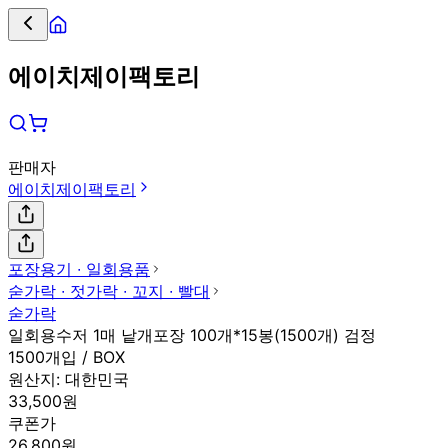
에이치제이팩토리
판매자
에이치제이팩토리
포장용기 ∙ 일회용품
숟가락 ∙ 젓가락 ∙ 꼬지 ∙ 빨대
숟가락
일회용수저 1매 낱개포장 100개*15봉(1500개) 검정
1500개입 / BOX
원산지:
대한민국
33,500원
쿠폰가
26,800원