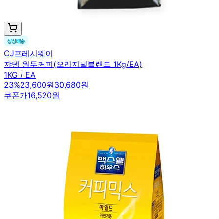
CJ프레시웨이
쟈뎅 원두커피(오리지널블랜드 1Kg/EA)
1KG / EA
23
%
23,600원
30,680원
쿠폰가
16,520원