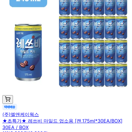
(주)엘앤케이웍스
★초특가★ 레쓰비 마일드 업소용 [캔,175ml*30EA/BOX]
30EA / BOX