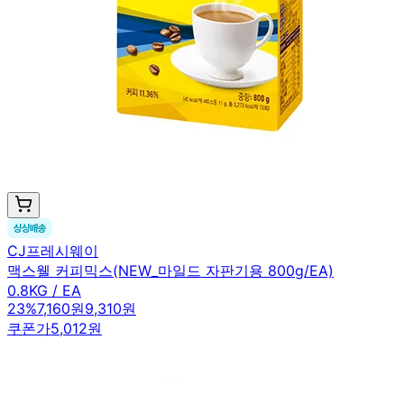
CJ프레시웨이
맥스웰 커피믹스(NEW_마일드 자판기용 800g/EA)
0.8KG / EA
23
%
7,160원
9,310원
쿠폰가
5,012원