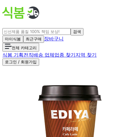
검색
장바구니
마이식봄
최근구매
전체 카테고리
식봄 기획전
직배송 업체
업종 찾기
지역 찾기
로그인 / 회원가입