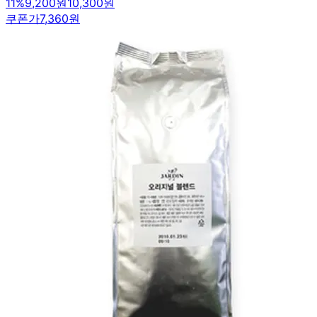
11
%
9,200원
10,300원
쿠폰가
7,360원