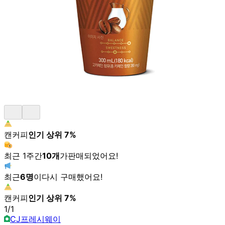
캔커피
인기 상위
7
%
최근 1주간
10
개
가
판매되었어요!
최근
6
명
이
다시 구매했어요!
캔커피
인기 상위
7
%
1
/
1
CJ프레시웨이