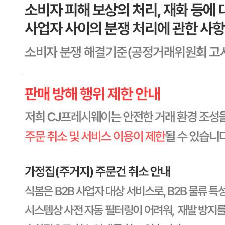
상세페이지참고
생산자
상세페이지참고
소재지
상세페이지참고
제조연월일
상세페이지참고
소비기한
본 제품은 제품입고일별 유통기한 또는 품질유지기한이 상이
하므로, 필요시 고객센터로 문의하여 주십시오. 제조일로부
터 540일 까지
포장단위별 용량(중량)
상세페이지참고
포장단위별 수량
상세페이지참고
원재료명 및 함량
상세페이지참고
영양성분
상세페이지참고
유전자변형식품에 해당하는 경우의 표시
해당사항 없음