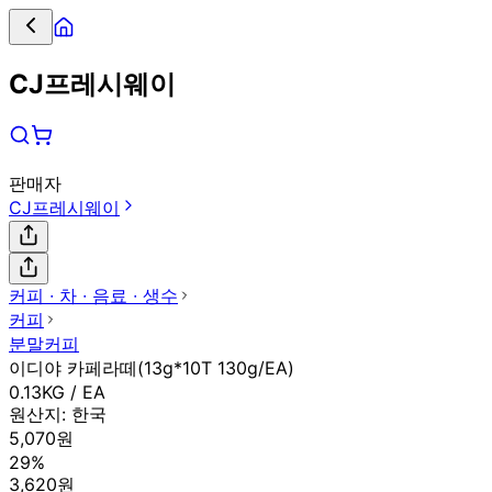
CJ프레시웨이
판매자
CJ프레시웨이
커피 ∙ 차 ∙ 음료 ∙ 생수
커피
분말커피
이디야 카페라떼(13g*10T 130g/EA)
0.13KG / EA
원산지:
한국
5,070원
29%
3,620원