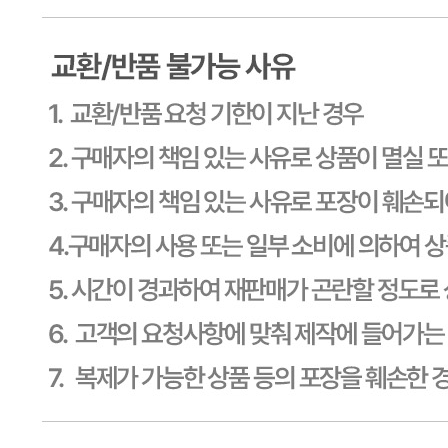
... 🛒 🛒 🛒
🥇
커피 BEST
더보기
판매자 정보
판매자 상호
CJ프레시웨이
사업장 소재지
경기 용인시 기흥구 기곡로 32 (하갈동, 제일제당수원물류센
타) 씨제이프레시웨이
연락처
1588-6967
사업자
등록번호
603-81-11270
통신판매
신고번호
제2011-용인기흥-00129호
상품 고시 정보
식품의 유형