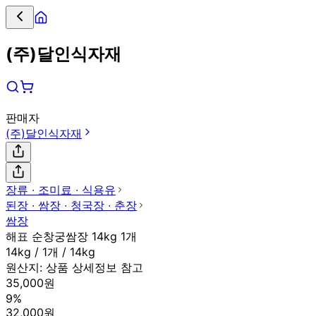
(주)달인식자재
판매자
(주)달인식자재
장류 ∙ 조미료 ∙ 식용유
된장 ∙ 쌈장 ∙ 청국장 ∙ 춘장
쌈장
해표 순창궁쌈장 14kg 1개
14kg / 1개 / 14kg
원산지:
상품 상세정보 참고
35,000원
9%
32,000원