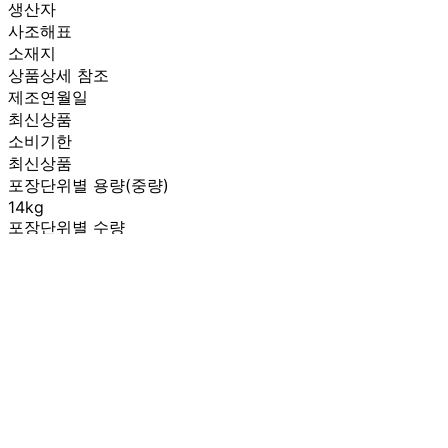
생산자
사조해표
소재지
상품상세 참조
제조연월일
최신상품
소비기한
최신상품
포장단위별 용량(중량)
14kg
포장단위별 수량
1개
원재료명 및 함량
상품상세 참조
영양성분
상품상세 참조
유전자변형식품에 해당하는 경우의 표시
해당사항 없음
수입식품 여부
해당사항 없음
소비자 상담 관련 전화번호