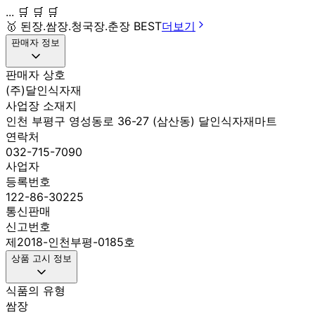
... 🛒 🛒 🛒
🥇
된장.쌈장.청국장.춘장 BEST
더보기
판매자 정보
판매자 상호
(주)달인식자재
사업장 소재지
인천 부평구 영성동로 36-27 (삼산동) 달인식자재마트
연락처
032-715-7090
사업자
등록번호
122-86-30225
통신판매
신고번호
제2018-인천부평-0185호
상품 고시 정보
식품의 유형
쌈장