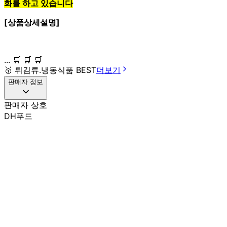
화
를 하고 있습니다
[상품상세설명]
... 🛒 🛒 🛒
🥇
튀김류.냉동식품 BEST
더보기
판매자 정보
판매자 상호
DH푸드
사업장 소재지
부산 금정구 사천로7번길 10 (금사동) DH푸드
연락처
010-8998-9466
사업자
등록번호
621-23-03119
통신판매
신고번호
제 2019-부산금정-0638 호