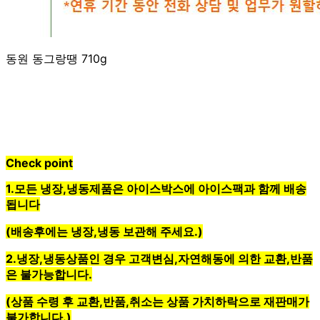
동원 동그랑땡 710g
Check point
1.모든
냉장,냉동제품
은 아이스박스에 아이스팩과 함께 배송
됩니다
(배송후에는
냉장,냉동 보관
해 주세요.)
2.
냉장,냉동상품
인 경우
고객변심,자연해동에 의한 교환,반품
은 불가능
합니다.
(상품 수령 후 교환,반품,취소는
상품 가치하락
으로 재판매가
불가합니다.)