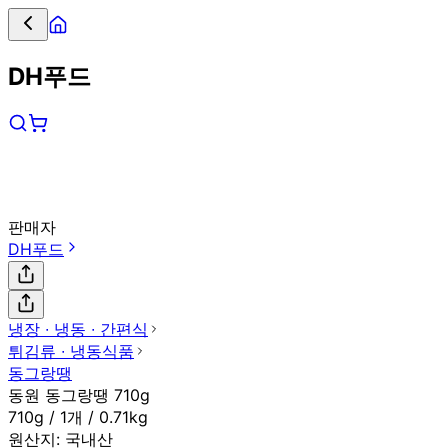
DH푸드
판매자
DH푸드
냉장 ∙ 냉동 ∙ 간편식
튀김류 ∙ 냉동식품
동그랑땡
동원 동그랑땡 710g
710g / 1개 / 0.71kg
원산지:
국내산