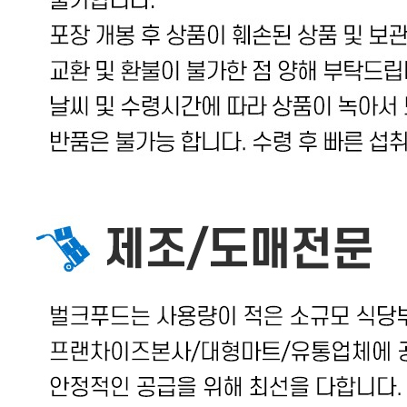
상품 고시 정보
포장단위별 용량(중량)
20kg
포장단위별 수량
상세설명 참조
포장단위별 크기
상세설명 참조
제조연월일(포장일 또는 생산연도)
상세설명 참조
소비기한 또는 품질유지기한
상세설명 참조
생산자
상세설명 참조
원산지
상세설명 참조
관련법상 표시사항
상품 상세정보 참고
상품구성
반찬단지 꼴뚜기젓갈 20kg
보관방법 또는 취급방법