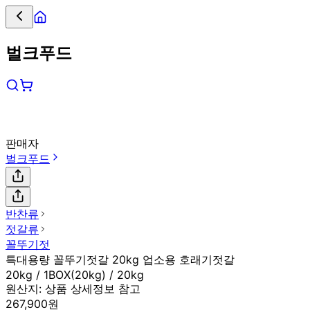
벌크푸드
판매자
벌크푸드
반찬류
젓갈류
꼴뚜기젓
특대용량 꼴뚜기젓갈 20kg 업소용 호래기젓갈
20kg / 1BOX(20kg) / 20kg
원산지:
상품 상세정보 참고
267,900원