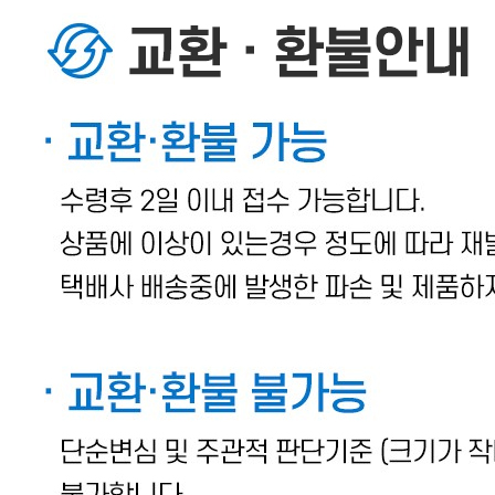
... 🛒 🛒 🛒
🥇
젓갈류 BEST
더보기
판매자 정보
판매자 상호
벌크푸드
사업장 소재지
경기 광주시 도척면 도척로 827-4 (유정리)
연락처
1800-9306
사업자
등록번호
690-87-01050
통신판매
신고번호
제 2019-경기광주-0449 호