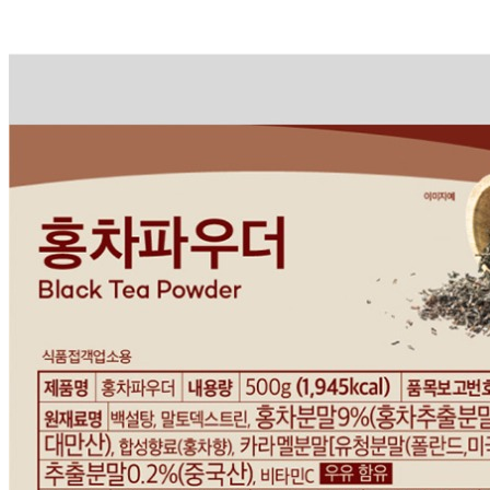
판매자 상호
써니플러스
사업장 소재지
경기 광주시 곤지암읍 내선길 232 (이선리) 2동 1층
연락처
031-797-2632
사업자
등록번호
376-36-00755
통신판매
신고번호
제 2022-경기광주-1645 호
상품 고시 정보
반품/교환 정보
판매자명
써니플러스