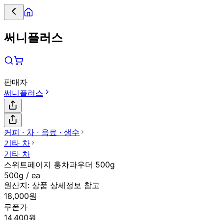
써니플러스
판매자
써니플러스
커피 ∙ 차 ∙ 음료 ∙ 생수
기타 차
기타 차
스위트페이지 홍차파우더 500g
500g / ea
원산지:
상품 상세정보 참고
18,000원
쿠폰가
14,400원