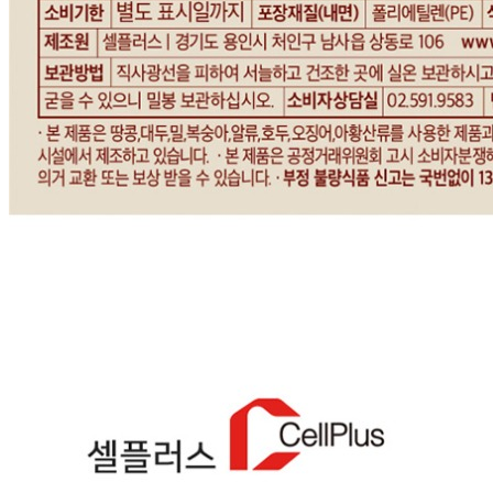
문의번호
031-797-2632
반품/교환
배송비
반품 배송비: 10,000원
교환 배송비: 10,000원
주의사항
전자상거래 등에서의 소비자보호법에 관한 법률에 의거하여
미성년자가 체결한 계약은 법정대리인이 동의하지 않은 경우
본인 또는 법정대리인이 취소할 수 있습니다. 식봄에 등록된
판매상품과 상품의 내용은 판매자가 등록한 것으로 (주)마켓
보로는 그 등록내용에 대하여 일체의 책임을 지지 않습니다.
상세 정보
구매 정보
상품 문의
상품 문의
문의글 작성
내 문의만 보기