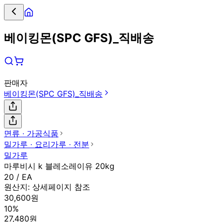
베이킹몬(SPC GFS)_직배송
판매자
베이킹몬(SPC GFS)_직배송
면류 ∙ 가공식품
밀가루 ∙ 요리가루 ∙ 전분
밀가루
마루비시 k 블레소레이유 20kg
20 / EA
원산지:
상세페이지 참조
30,600원
10%
27,480원