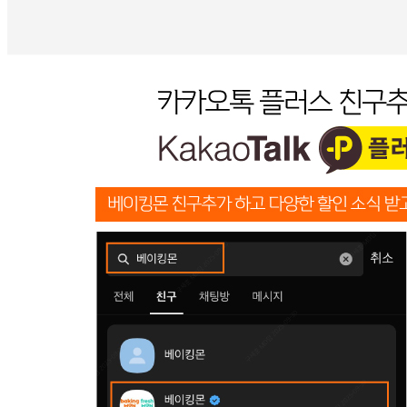
... 🛒 🛒 🛒
🥇
밀가루.요리가루.전분 BEST
더보기
판매자 정보
판매자 상호
베이킹몬(SPC GFS)_직배송
사업장 소재지
경기 성남시 중원구 둔촌대로457번길 13 (상대원동) (주)에
스피씨지에프에스
연락처
1522-5714
사업자
등록번호
129-86-88941