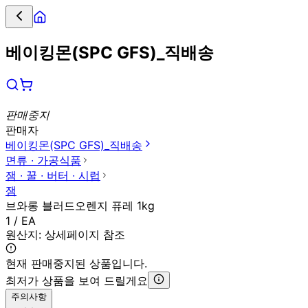
베이킹몬(SPC GFS)_직배송
판매중지
판매자
베이킹몬(SPC GFS)_직배송
면류 ∙ 가공식품
잼 ∙ 꿀 ∙ 버터 ∙ 시럽
잼
브와롱 블러드오렌지 퓨레 1kg
1 / EA
원산지:
상세페이지 참조
현재 판매중지된 상품입니다.
최저가 상품을 보여 드릴게요
주의사항