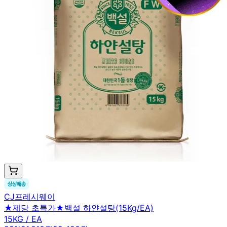
CJ프레시웨이
★제당 초특가★백설 하얀설탕(15Kg/EA)
15KG / EA