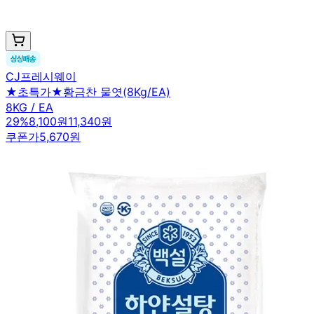
CJ프레시웨이
★초특가★황금찬 물엿(8Kg/EA)
8KG / EA
29
%
8,100원
11,340원
쿠폰가
5,670원