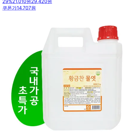
29
%
21,010원
29,420원
쿠폰가
14,707원