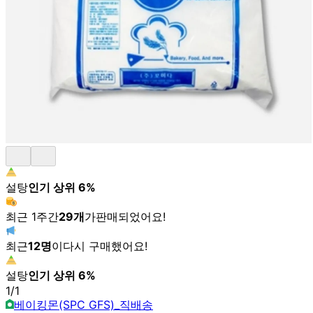
설탕
인기 상위
6
%
최근 1주간
29
개
가
판매되었어요!
최근
12
명
이
다시 구매했어요!
설탕
인기 상위
6
%
1
/
1
베이킹몬(SPC GFS)_직배송