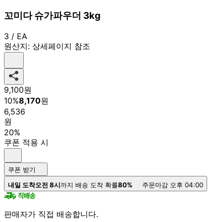
꼬미다 슈가파우더 3kg
3 / EA
원산지:
상세페이지 참조
9,100
원
10
%
8,170
원
6,536
원
20%
쿠폰 적용 시
쿠폰 받기
내일 도착
오전 8시
까지 배송 도착 확률
80%
주문마감 오후 04:00
판매자가 직접 배송합니다.