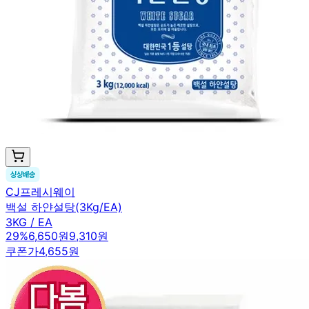
CJ프레시웨이
백설 하얀설탕(3Kg/EA)
3KG / EA
29
%
6,650원
9,310원
쿠폰가
4,655원