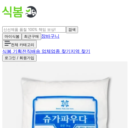
검색
장바구니
마이식봄
최근구매
전체 카테고리
식봄 기획전
직배송 업체
업종 찾기
지역 찾기
로그인 / 회원가입