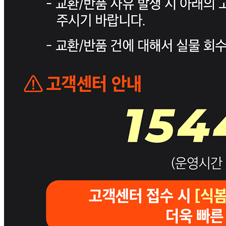
... 🛒 🛒 🛒
🥇
잼.꿀.버터.시럽 BEST
더보기
판매자 정보
판매자 상호
푸드레인
사업장 소재지
경기 화성시 동탄물류로 48 (신동) 2층(신동)
연락처
1544-0102
사업자
등록번호
142-81-04293
통신판매
신고번호
2020-화성동탄-2017
상품 고시 정보