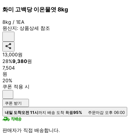
화미 고백당 이온물엿 8kg
8kg / 1EA
원산지:
상품상세 참조
13,000
원
28
%
9,380
원
7,504
원
20%
쿠폰 적용 시
쿠폰 받기
내일 도착
오전 11시
까지 배송 도착 확률
95%
주문마감 오후 06:00
판매자가 직접 배송합니다.