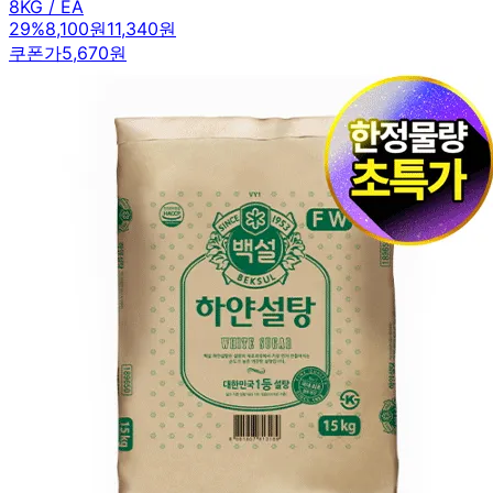
8KG / EA
29
%
8,100원
11,340원
쿠폰가
5,670원