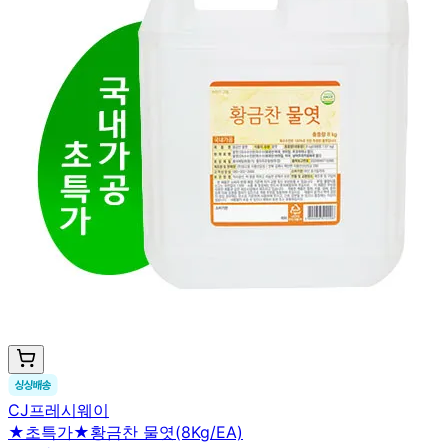
CJ프레시웨이
★초특가★황금찬 물엿(8Kg/EA)