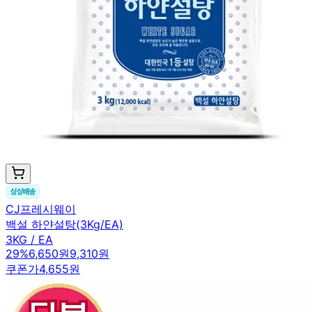
CJ프레시웨이
백설 하얀설탕(3Kg/EA)
3KG / EA
29
%
6,650원
9,310원
쿠폰가
4,655원