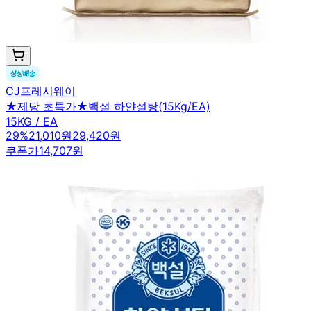
CJ프레시웨이
★제당 초특가★백설 하얀설탕(15Kg/EA)
15KG / EA
29
%
21,010원
29,420원
쿠폰가
14,707원