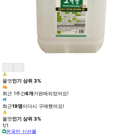
물엿
인기 상위
3
%
최근 1주간
6
개
가
판매되었어요!
최근
19
명
이
다시 구매했어요!
물엿
인기 상위
3
%
1
/
1
온국민 신선몰