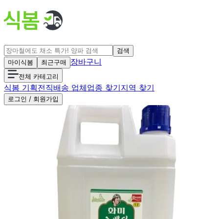
검색
장바구니
마이식봄
최근구매
전체 카테고리
식봄 기획전
직배송 업체
업종 찾기
지역 찾기
로그인 / 회원가입