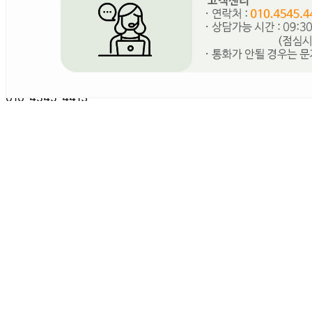
판매자 상호
(유) 싱싱채소 그린팜
사업장 소재지
서울 송파구 양재대로 932 (가락동, 가락동 농수산물도매시
장) 지하1층 에이170호,177호,184호,184-2호
연락처
010-4545-4413
사업자
등록번호
215-87-18928
통신판매
신고번호
2011-서울송파-0820
상품 고시 정보
포장단위별 용량(중량)
상품명 표시
포장단위별 수량
상품명 표시
포장단위별 크기
상품명 표시