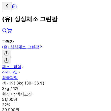
(유) 싱싱채소 그린팜
판매자
(유) 싱싱채소 그린팜
채소 ∙ 과일
신선과일
외국과일
생 라임 3kg (30~36개)
3kg / 1개
원산지:
멕시코산
51,100원
22%
39,900원