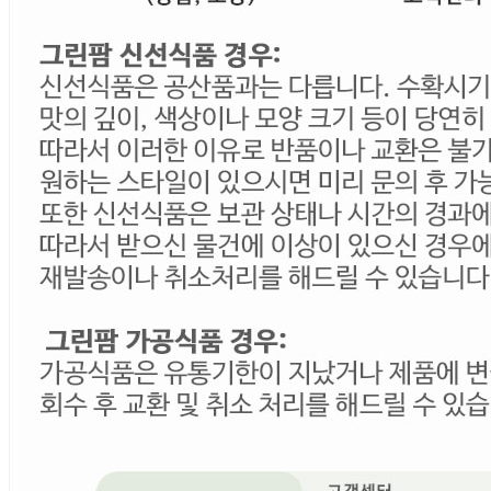
... 🛒 🛒 🛒
🥇
신선과일 BEST
더보기
판매자 정보