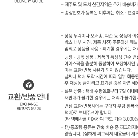
... 🛒 🛒 🛒
🥇
수산물.골뱅이.번데기 BEST
더보기
판매자 정보
판매자 상호
서일코퍼레이션 [택배배송]
사업장 소재지
경기 구리시 담터길32번길 10 (갈매동) 서일코퍼레이션
연락처
031-575-2393
사업자
등록번호
132-86-01902
통신판매
신고번호
제 2016-경기구리-0087호
상품 고시 정보
반품/교환 정보