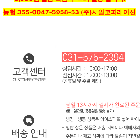
농협 355-0047-5958-53 (주)서일코퍼레이션