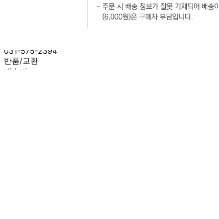
판매자명
서일코퍼레이션 [택배배송]
문의번호
031-575-2394
반품/교환
배송비
반품 배송비: 6,000원
교환 배송비: 6,000원
주의사항
전자상거래 등에서의 소비자보호법에 관한 법률에 의거하여
미성년자가 체결한 계약은 법정대리인이 동의하지 않은 경우
본인 또는 법정대리인이 취소할 수 있습니다. 식봄에 등록된
판매상품과 상품의 내용은 판매자가 등록한 것으로 (주)마켓
보로는 그 등록내용에 대하여 일체의 책임을 지지 않습니다.
상세 정보
구매 정보
상품 문의
상품 문의
문의글 작성