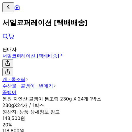
서일코퍼레이션 [택배배송]
판매자
서일코퍼레이션 [택배배송]
캔 ∙ 통조림
수산물 ∙ 골뱅이 ∙ 번데기
골뱅이
동원 자연산 골뱅이 통조림 230g X 24개 1박스
230gX24개 / 1박스
원산지:
상품 상세정보 참고
148,500원
20%
118,800원