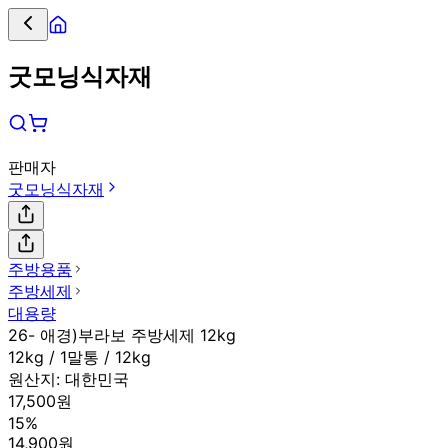
굿모닝식자재
판매자
굿모닝식자재
주방용품
주방세제
대용량
26- 애경)부라보 주방세제 12kg
12kg / 1말통 / 12kg
원산지:
대한민국
17,500원
15%
14,900원