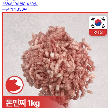
26
%
6,190원
8,420원
쿠폰가
4,333원