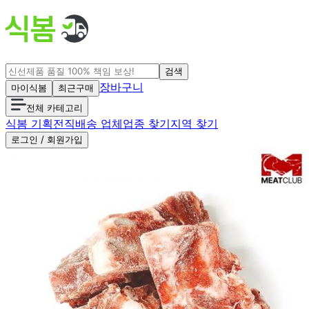
검색
장바구니
마이식봄
최근구매
전체 카테고리
식봄 기획전
직배송 업체
업종 찾기
지역 찾기
로그인 / 회원가입