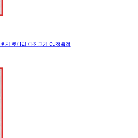
찌 후지 뒷다리 다진고기 CJ정육점