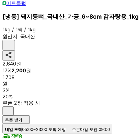
미트클럽
[냉동] 돼지등뼈_국내산_가공_6~8cm 감자탕용_1kg
1kg / 1팩 / 1kg
원산지:
국내산
2,640
원
17
%
2,200
원
1,708
원
3%
20%
쿠폰 2장 적용 시
쿠폰 받기
내일 도착
05:00~23:00 도착 예정
주문마감 오전 09:00