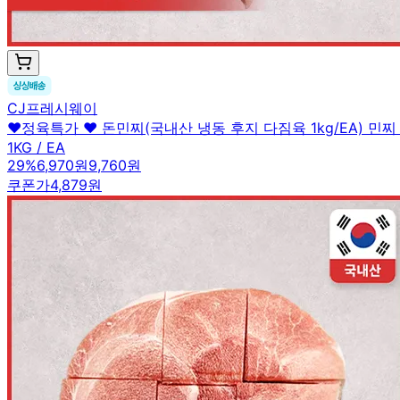
CJ프레시웨이
♥정육특가 ♥ 돈민찌(국내산 냉동 후지 다짐육 1kg/EA) 민
1KG / EA
29
%
6,970원
9,760원
쿠폰가
4,879원