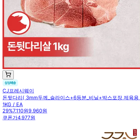
CJ프레시웨이
돈뒷다리( 3mm두께_슬라이스+6등분_비닐+박스포장 제육용 1K
1KG / EA
29
%
7,110원
9,960원
쿠폰가
4,977원