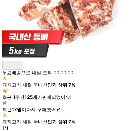
무료배송으로 내일 도착
00:00:00
돼지고기 세절 국내산
인기 상위
7
%
최근 1주간
125
개
가
판매되었어요!
최근
17
명
이
다시 구매했어요!
돼지고기 세절 국내산
인기 상위
7
%
1
/
1