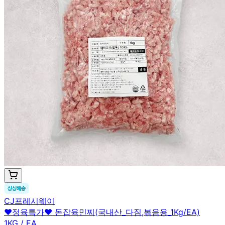
CJ프레시웨이
♥정육특가♥ 돈잡육민찌(국내산_다짐,볶음용_1Kg/EA)
1KG / EA