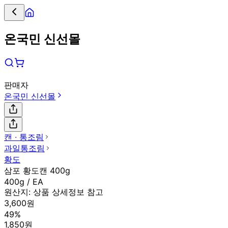
온국민 신선몰
판매자
온국민 신선몰
캔 ∙ 통조림
과일통조림
황도
삼포 황도캔 400g
400g / EA
원산지:
상품 상세정보 참고
3,600원
49%
1,850원