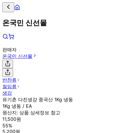
온국민 신선몰
판매자
온국민 신선몰
반찬류
절임류
생강
유기촌 다진생강 중국산 1Kg 냉동
1Kg 냉동 / EA
원산지:
상품 상세정보 참고
11,500원
55%
5,200원