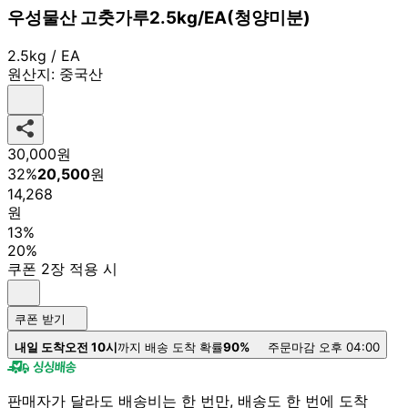
우성물산 고춧가루2.5kg/EA(청양미분)
2.5kg / EA
원산지:
중국산
30,000
원
32
%
20,500
원
14,268
원
13%
20%
쿠폰 2장 적용 시
쿠폰 받기
내일 도착
오전 10시
까지 배송 도착 확률
90%
주문마감 오후 04:00
판매자가 달라도 배송비는 한 번만, 배송도 한 번에 도착