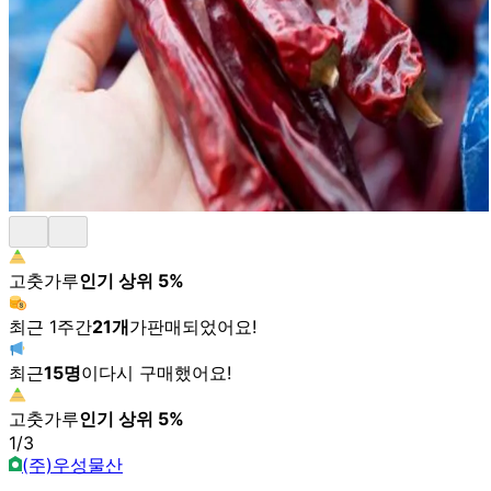
고춧가루
인기 상위
5
%
최근 1주간
21
개
가
판매되었어요!
최근
15
명
이
다시 구매했어요!
고춧가루
인기 상위
5
%
1
/
3
(주)우성물산