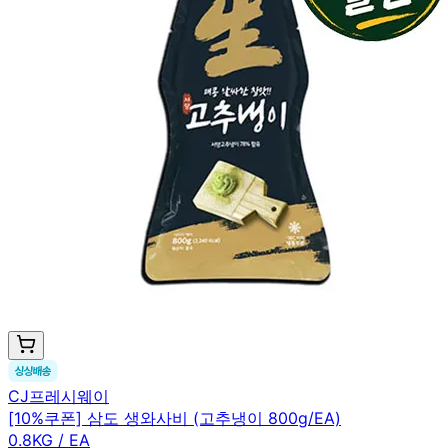
CJ프레시웨이
[10%쿠폰] 삼도 생와사비 (고추냉이 800g/EA)
0.8KG / EA