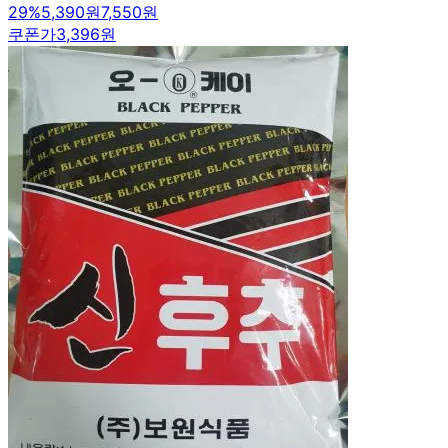
29
%
5,390원
7,550원
쿠폰가
3,396원