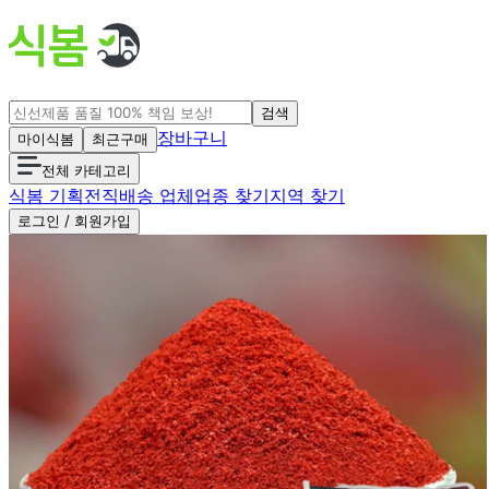
검색
장바구니
마이식봄
최근구매
전체 카테고리
식봄 기획전
직배송 업체
업종 찾기
지역 찾기
로그인 / 회원가입