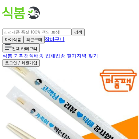
검색
장바구니
마이식봄
최근구매
전체 카테고리
식봄 기획전
직배송 업체
업종 찾기
지역 찾기
로그인 / 회원가입