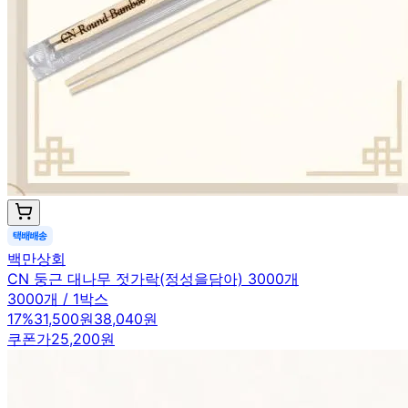
백만상회
CN 둥근 대나무 젓가락(정성을담아) 3000개
3000개 / 1박스
17
%
31,500원
38,040원
쿠폰가
25,200원