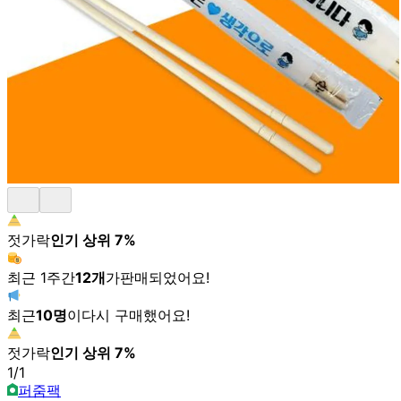
젓가락
인기 상위
7
%
최근 1주간
12
개
가
판매되었어요!
최근
10
명
이
다시 구매했어요!
젓가락
인기 상위
7
%
1
/
1
퍼줌팩