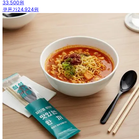
33,500원
쿠폰가
24,924원